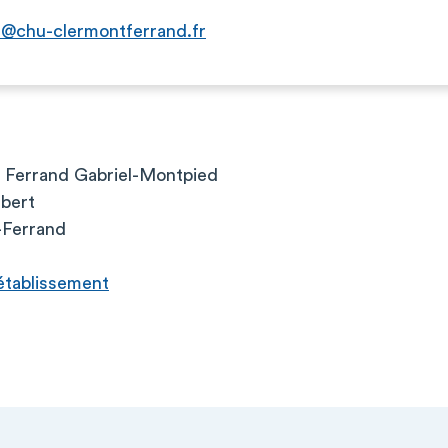
@chu-clermontferrand.fr
Ferrand Gabriel-Montpied
bert
-Ferrand
l’établissement