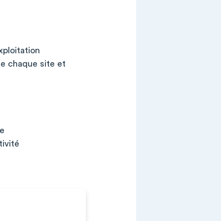
xploitation
e chaque site et
ce
ivité