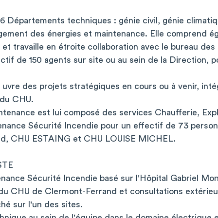
 6 Départements techniques : génie civil, génie climatiq
agement des énergies et maintenance. Elle comprend é
t travaille en étroite collaboration avec le bureau de
ectif de 150 agents sur site ou au sein de la Direction, 
n uvre des projets stratégiques en cours ou à venir, in
 du CHU.
enance est lui composé des services Chaufferie, Explo
nance Sécurité Incendie pour un effectif de 73 personn
ied, CHU ESTAING et CHU LOUISE MICHEL.
STE
nance Sécurité Incendie basé sur l'Hôpital Gabriel Mon
 du CHU de Clermont-Ferrand et consultations extérieu
é sur l'un des sites.
echnique au sein de l'équipe dans le domaine électrique 