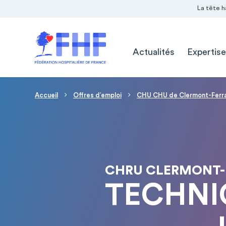
Navigation Pré-entête
Panneau de gestion des cookies
La tête h
Navigation principale
Actualités
Expertise
Fil d'Ariane
Accueil
Offres d′emploi
CHU CHU de Clermont-Ferr
CHRU CLERMONT- 
TECHNI