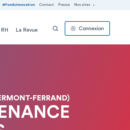
#FondsInnovation
Contact
Presse
Nos sites
Connexion
 RH
La Revue
RECHERCHER
ERMONT-FERRAND)
TENANCE