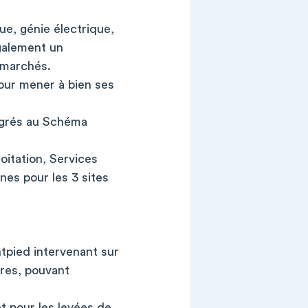
ue, génie électrique,
galement un
s marchés.
pour mener à bien ses
tégrés au Schéma
itation, Services
es pour les 3 sites
tpied intervenant sur
res, pouvant
et pour les levées de