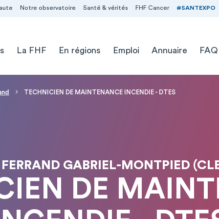
aute
Notre observatoire
Santé & vérités
FHF Cancer
#SANTEXPO
s
La FHF
En régions
Emploi
Annuaire
FAQ
and
TECHNICIEN DE MAINTENANCE INCENDIE - DTES
FERRAND GABRIEL-MONTPIED (CL
CIEN DE MAIN