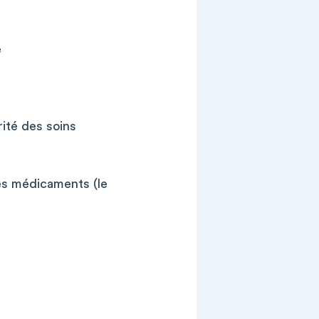
e
rité des soins
des médicaments (le