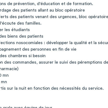
ons de prévention, d'éducation et de formation.
ardage des patients allant au bloc opératoire
sferts des patients venant des urgences, bloc opératoir
 l'écoute des familles.
er les étudiants
é des biens des patients
nfections nosocomiales : développer la qualité et la sécu
ompagnement des personnes en fin de vie
 des chambres si besoin
stion des commandes, assurer le suivi des péremptions 
pharmacie)
20 mn
0 mn
is sur la nuit en fonction des nécessités du service.
n orale avec équipe de jour