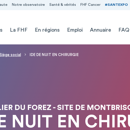
aute
Notre observatoire
Santé & vérités
FHF Cancer
#SANTEXPO
s
La FHF
En régions
Emploi
Annuaire
FAQ
Siège social
IDE DE NUIT EN CHIRURGIE
IER DU FOREZ - SITE DE MONTBRI
E NUIT EN CHI