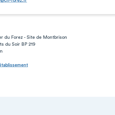
@ch-forez.fr
er du Forez - Site de Montbrison
s du Soir BP 219
on
l’établissement