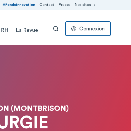
#FondsInnovation
Contact
Presse
Nos sites
Connexion
 RH
La Revue
RECHERCHER
SON (MONTBRISON)
RURGIE