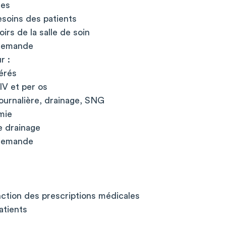
res
esoins des patients
roirs de la salle de soin
 demande
r :
érés
IV et per os
journalière, drainage, SNG
mie
e drainage
 demande
nction des prescriptions médicales
atients