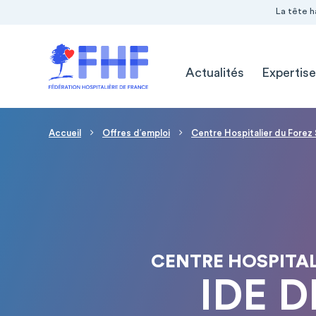
Navigation Pré-entête
Panneau de gestion des cookies
La tête h
Navigation principale
Actualités
Expertise
Fil d'Ariane
Accueil
Offres d′emploi
Centre Hospitalier du Forez 
CENTRE HOSPITAL
IDE D