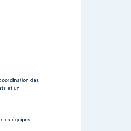
 coordination des
nts et un
ec les équipes