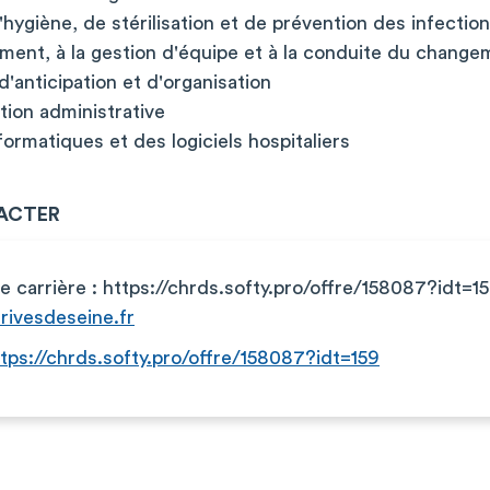
'hygiène, de stérilisation et de prévention des infectio
ent, à la gestion d'équipe et à la conduite du change
d'anticipation et d'organisation
ion administrative
formatiques et des logiciels hospitaliers
ACTER
te carrière : https://chrds.softy.pro/offre/158087?idt=1
rivesdeseine.fr
tps://chrds.softy.pro/offre/158087?idt=159