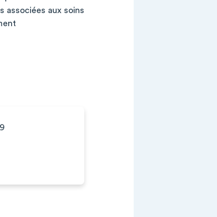
ns associées aux soins
ment
59