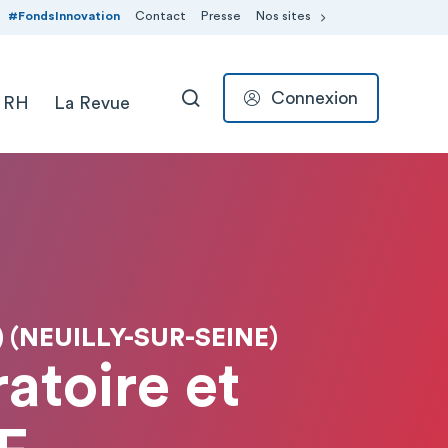
#FondsInnovation
Contact
Presse
Nos sites
Connexion
 RH
La Revue
RECHERCHER
 (NEUILLY-SUR-SEINE)
atoire et