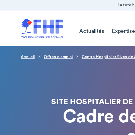
Navigation Pré-entête
Panneau de gestion des cookies
La tête h
Navigation principale
Actualités
Expertise
Fil d'Ariane
Accueil
Offres d′emploi
Centre Hospitalier Rives de
SITE HOSPITALIER DE
Cadre de