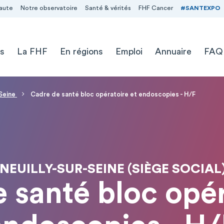
aute
Notre observatoire
Santé & vérités
FHF Cancer
#SANTEXPO
s
La FHF
En régions
Emploi
Annuaire
FAQ
 Seine
Cadre de santé bloc opératoire et endoscopies - H/F
 NEUILLY-SUR-SEINE (SIÈGE SOCIAL)
 santé bloc opér