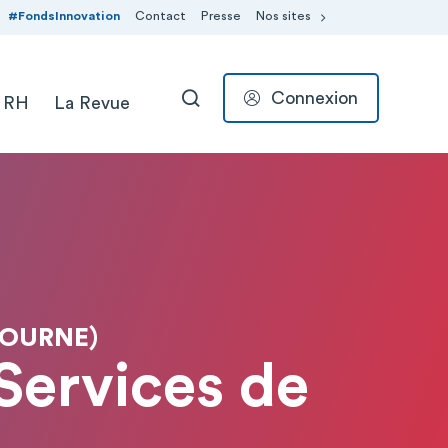
#FondsInnovation
Contact
Presse
Nos sites
Connexion
 RH
La Revue
RECHERCHER
BOURNE)
 Services de