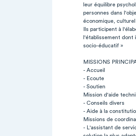
leur équilibre psycho
personnes dans l'objec
économique, culturel 
Ils participent à l'él
l'établissement dont i
socio-éducatif »
MISSIONS PRINCIPAL
- Accueil
- Ecoute
- Soutien
Mission d'aide techn
- Conseils divers
- Aide à la constituti
Missions de coordina
- L'assistant de serv
solution la plus adapt