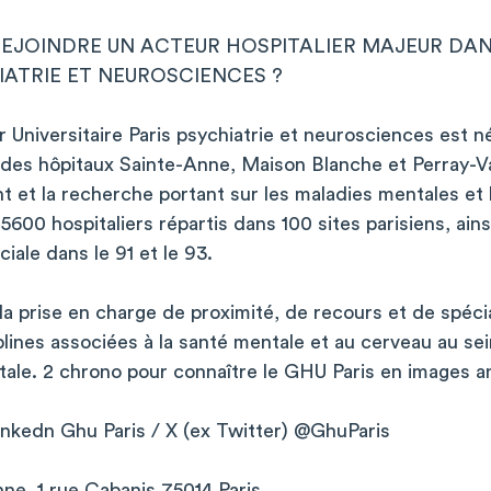
EJOINDRE UN ACTEUR HOSPITALIER MAJEUR DANS
ATRIE ET NEUROSCIENCES ?
 Universitaire Paris psychiatrie et neurosciences est né
des hôpitaux Sainte-Anne, Maison Blanche et Perray-V
nt et la recherche portant sur les maladies mentales et
5600 hospitaliers répartis dans 100 sites parisiens, ain
ale dans le 91 et le 93.
a prise en charge de proximité, de recours et de spécia
plines associées à la santé mentale et au cerveau au se
itale. 2 chrono pour connaître le GHU Paris en images 
inkedn Ghu Paris / X (ex Twitter) @GhuParis
nne, 1 rue Cabanis 75014 Paris