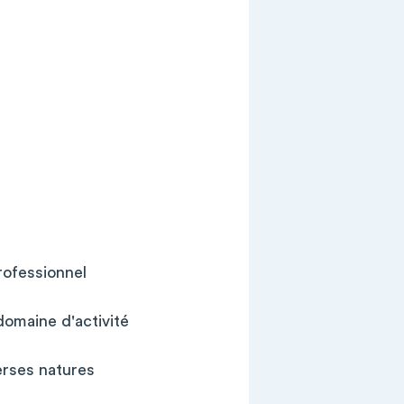
rofessionnel
 domaine d'activité
erses natures