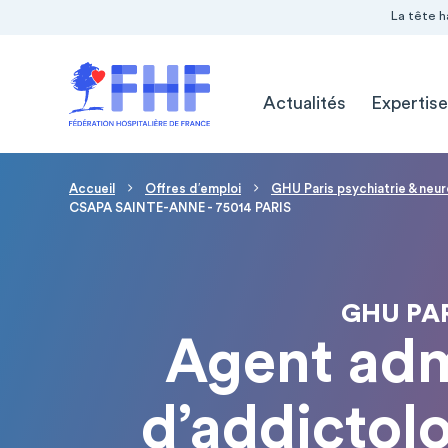
Navigation Pré-entête
Panneau de gestion des cookies
La tête h
Navigation principale
Actualités
Expertise
Fil d'Ariane
Accueil
Offres d′emploi
GHU Paris psychiatrie & neu
CSAPA SAINTE-ANNE - 75014 PARIS
GHU PAR
Agent admi
d’addictol