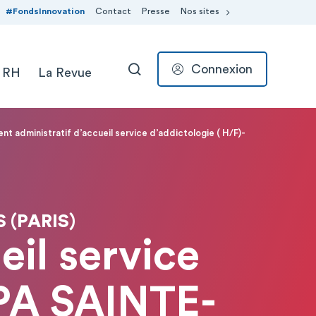
#FondsInnovation
Contact
Presse
Nos sites
Connexion
 RH
La Revue
RECHERCHER
nt administratif d’accueil service d’addictologie ( H/F)-
 (PARIS)
eil service
APA SAINTE-