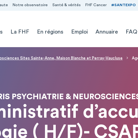
aute
Notre observatoire
Santé & vérités
FHF Cancer
#SANTEXPO
s
La FHF
En régions
Emploi
Annuaire
FAQ
rosciences Sites Sainte-Anne, Maison Blanche et Perray-Vaucluse
Age
IS PSYCHIATRIE & NEUROSCIENCES
nistratif d’accu
ogie ( H/F)- CS