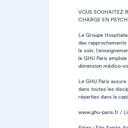
VOUS SOUHAITEZ R
CHARGE EN PSYCHI
Le Groupe Hospitalier
des rapprochements 
le soin, l'enseigneme
le GHU Paris emploie 
dimension médico-soci
Le GHU Paris assure l
dans toutes les disci
réparties dans la cap
www.ghu-paris.fr / L
Siège : Site Sainte-A