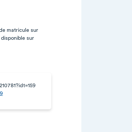
de matricule sur
 disponible sur
e/210781?idt=159
59