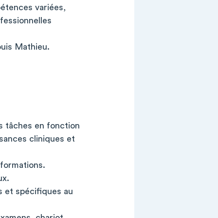
étences variées,
ofessionnelles
ouis Mathieu.
es tâches en fonction
sances cliniques et
nformations.
ux.
ls et spécifiques au
 examens, chariot