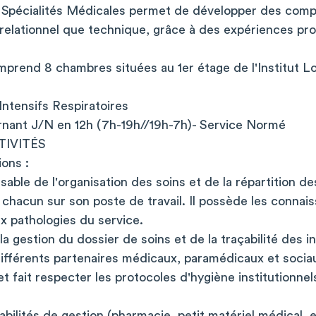
s Spécialités Médicales permet de développer des comp
n relationnel que technique, grâce à des expériences pr
mprend 8 chambres situées au 1er étage de l'Institut L
 Intensifs Respiratoires
ernant J/N en 12h (7h-19h//19h-7h)- Service Normé
IVITÉS
ons :
nsable de l'organisation des soins et de la répartition d
hacun sur son poste de travail. Il possède les connais
ux pathologies du service.
la gestion du dossier de soins et de la traçabilité des i
 différents partenaires médicaux, paramédicaux et socia
et fait respecter les protocoles d'hygiène institutionne
abilités de gestion (pharmacie, petit matériel médical,