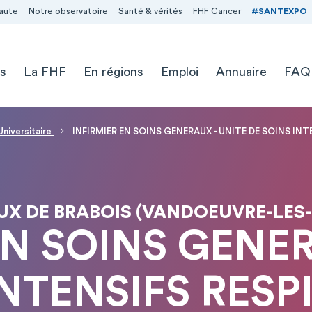
aute
Notre observatoire
Santé & vérités
FHF Cancer
#SANTEXPO
s
La FHF
En régions
Emploi
Annuaire
FAQ
Universitaire
INFIRMIER EN SOINS GENERAUX - UNITE DE SOINS INTE
UX DE BRABOIS (VANDOEUVRE-LES
EN SOINS GENER
NTENSIFS RESP