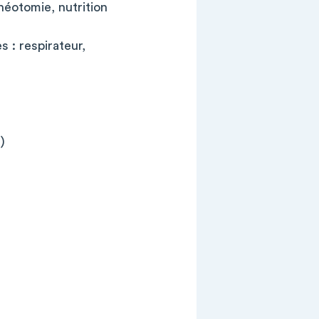
héotomie, nutrition
s : respirateur,
)