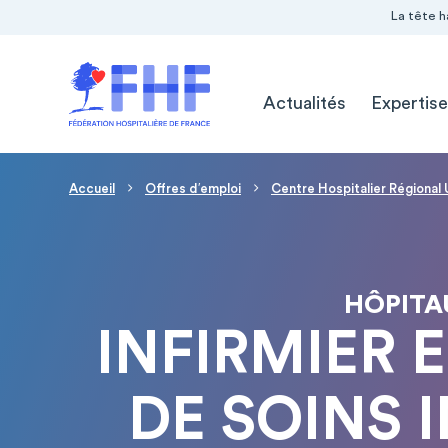
Navigation Pré-entête
Panneau de gestion des cookies
La tête h
Navigation principale
Actualités
Expertise
Fil d'Ariane
Accueil
Offres d′emploi
Centre Hospitalier Régional 
HÔPITA
INFIRMIER 
DE SOINS I