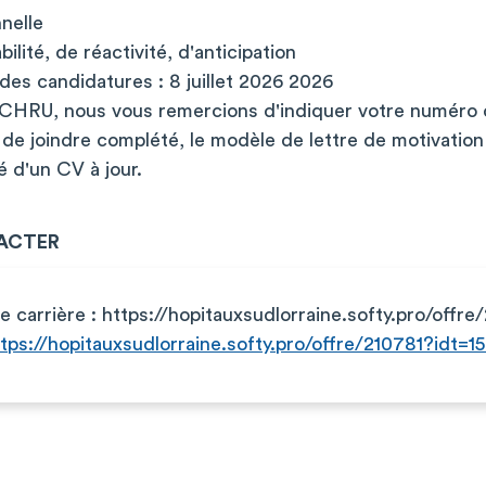
nelle
ilité, de réactivité, d'anticipation
des candidatures : 8 juillet 2026 2026
 CHRU, nous vous remercions d'indiquer votre numéro 
de joindre complété, le modèle de lettre de motivation
 d'un CV à jour.
ACTER
te carrière : https://hopitauxsudlorraine.softy.pro/offr
tps://hopitauxsudlorraine.softy.pro/offre/210781?idt=1