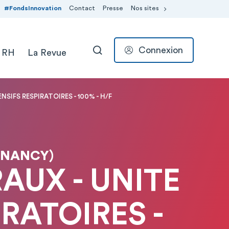
#FondsInnovation
Contact
Presse
Nos sites
Connexion
 RH
La Revue
RECHERCHER
NSIFS RESPIRATOIRES - 100% - H/F
-NANCY)
AUX - UNITE
IRATOIRES -