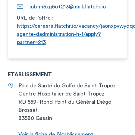
job-m5xg6o+213@mail.flatchr.io
URL de l’offre :
https://careers.flatchr.io/vacancy/jaonxpvwyq
agente-dadministration-h-f/apply?
partner=213
ETABLISSEMENT
Pôle de Santé du Golfe de Saint-Tropez
Centre Hospitalier de Saint-Tropez
RD 559- Rond Point du Général Diégo
Brosset
83580 Gassin
Voir la fiche de l’établissement