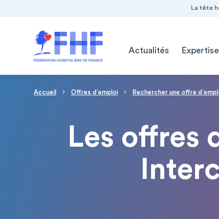
Navigation Pré-entête
Panneau de gestion des cookies
La tête h
Navigation principale
Actualités
Expertise
Fil d'Ariane
Accueil
Offres d′emploi
Rechercher une offre d′empl
Les offres 
Inter