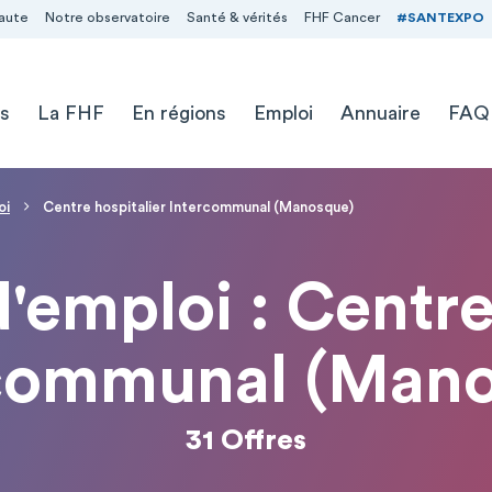
aute
Notre observatoire
Santé & vérités
FHF Cancer
#SANTEXPO
s
La FHF
En régions
Emploi
Annuaire
FAQ
oi
Centre hospitalier Intercommunal (Manosque)
d'emploi : Centre
communal (Man
31 Offres