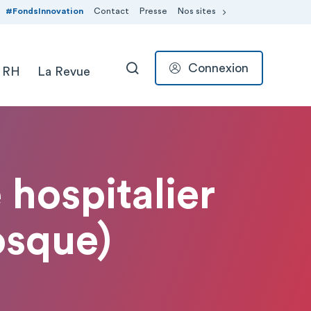
#FondsInnovation
Contact
Presse
Nos sites
Connexion
 RH
La Revue
RECHERCHER
 hospitalier
osque)