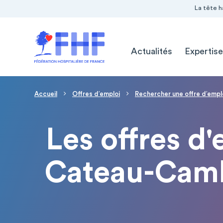
Navigation Pré-entête
Panneau de gestion des cookies
La tête h
Navigation principale
Actualités
Expertise
Fil d'Ariane
Accueil
Offres d′emploi
Rechercher une offre d′empl
Les offres d'
Cateau-Camb