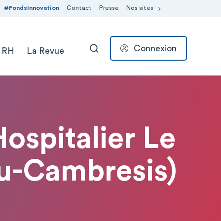
#FondsInnovation
Contact
Presse
Nos sites
Connexion
 RH
La Revue
RECHERCHER
Hospitalier Le
u-Cambresis)