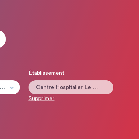
Établissement
ous les types de contrats
Centre Hospitalier Le Cateau-Cambrésis
Supprimer