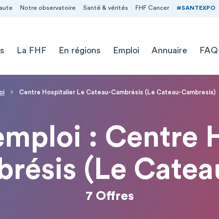
aute
Notre observatoire
Santé & vérités
FHF Cancer
#SANTEXPO
s
La FHF
En régions
Emploi
Annuaire
FAQ
oi
Centre Hospitalier Le Cateau-Cambrésis (Le Cateau-Cambresis)
emploi : Centre 
résis (Le Catea
7 Offres