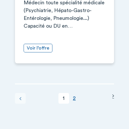
Médecin toute spécialité médicale
(Psychiatrie, Hépato-Gastro-
Entérologie, Pneumologie...)
Capacité ou DU en…
Voir l’offre
Page s
PAGINATION
Page courante
Page
Page précédente
1
2
+
−