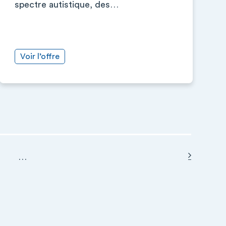
spectre autistique, des…
Voir l’offre
Page sui
…