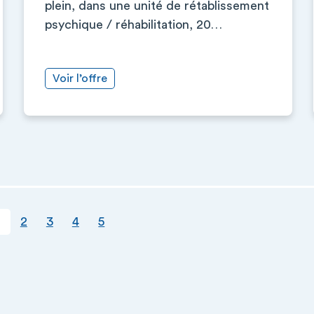
plein, dans une unité de rétablissement
psychique / réhabilitation, 20…
Voir l’offre
ourante
Page
Page
Page
Page
2
3
4
5