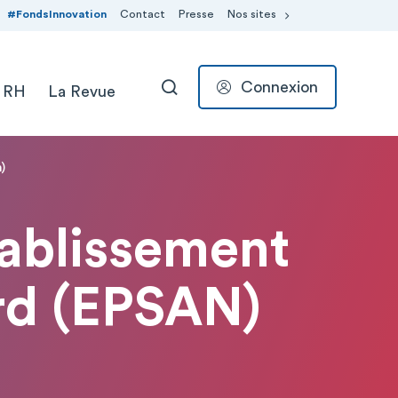
#FondsInnovation
Contact
Presse
Nos sites
Connexion
 RH
La Revue
RECHERCHER
)
tablissement
rd (EPSAN)