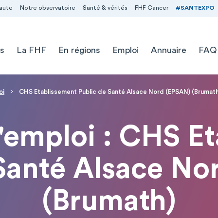
aute
Notre observatoire
Santé & vérités
FHF Cancer
#SANTEXPO
s
La FHF
En régions
Emploi
Annuaire
FAQ
oi
CHS Etablissement Public de Santé Alsace Nord (EPSAN) (Brumath
d'emploi : CHS E
 Santé Alsace No
(Brumath)