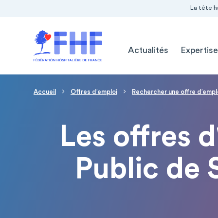
Navigation Pré-entête
Panneau de gestion des cookies
La tête h
Navigation principale
Actualités
Expertise
Fil d'Ariane
Accueil
Offres d′emploi
Rechercher une offre d′empl
Les offres 
Public de