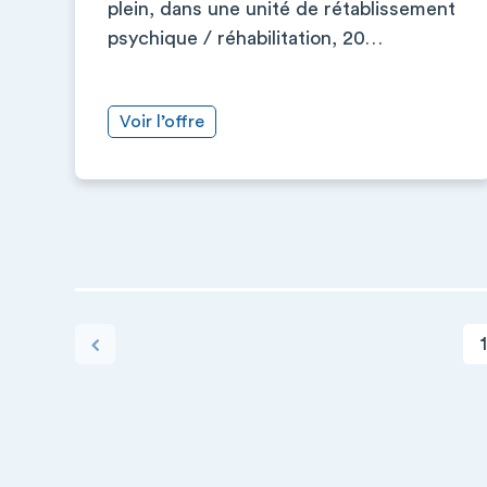
plein, dans une unité de rétablissement
psychique / réhabilitation, 20…
Voir l’offre
PAGINATION
Page c
Page précédente
1
+
−