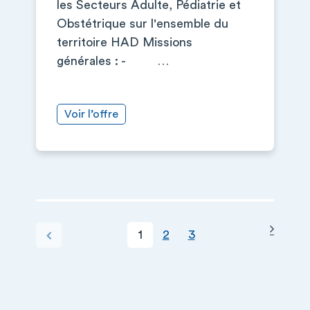
les Secteurs Adulte, Pédiatrie et
Obstétrique sur l'ensemble du
territoire HAD Missions
générales : - …
Voir l’offre
Page s
PAGINATION
Page courante
Page
Page
Page précédente
1
2
3
+
−