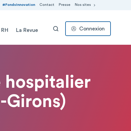
#FondsInnovation
Contact
Presse
Nos sites
Connexion
 RH
La Revue
RECHERCHER
 hospitalier
-Girons)