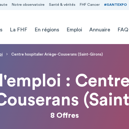
aute
Notre observatoire
Santé & vérités
FHF Cancer
#SANTEXPO
s
La FHF
En régions
Emploi
Annuaire
FAQ
oi
Centre hospitalier Ariège-Couserans (Saint-Girons)
d'emploi : Centre
Couserans (Saint
8 Offres