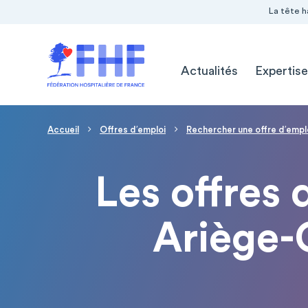
Navigation Pré-entête
Panneau de gestion des cookies
La tête h
Navigation principale
Actualités
Expertise
Fil d'Ariane
Accueil
Offres d′emploi
Rechercher une offre d′empl
Les offres 
Ariège-