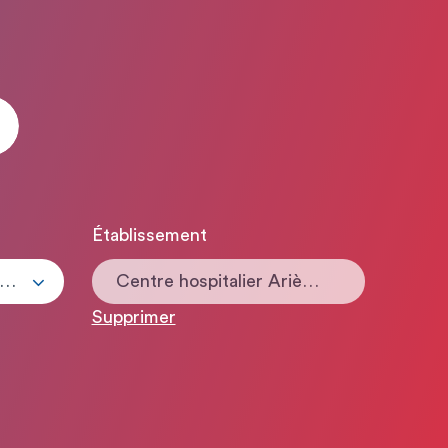
Établissement
ous les types de contrats
Centre hospitalier Ariège-Couserans
Supprimer