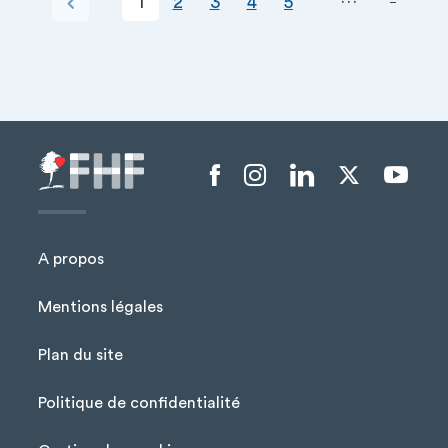
Page courante
Page
Page
Page
Page
Page précédente
1
2
3
4
5
+
−
Menu liens sociaux
A propos
Mentions légales
Plan du site
Menu Pied de page
Politique de confidentialité