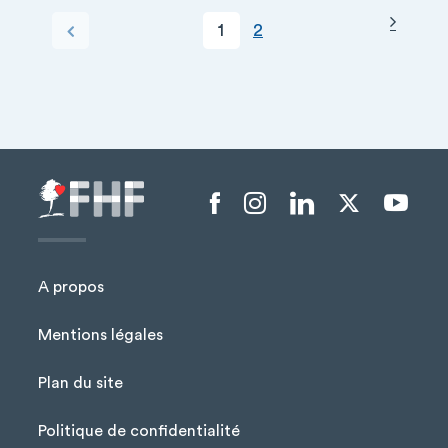
Page s
PAGINATION
Page courante
Page
Page précédente
1
2
+
−
Menu liens sociaux
A propos
Mentions légales
Plan du site
Menu Pied de page
Politique de confidentialité