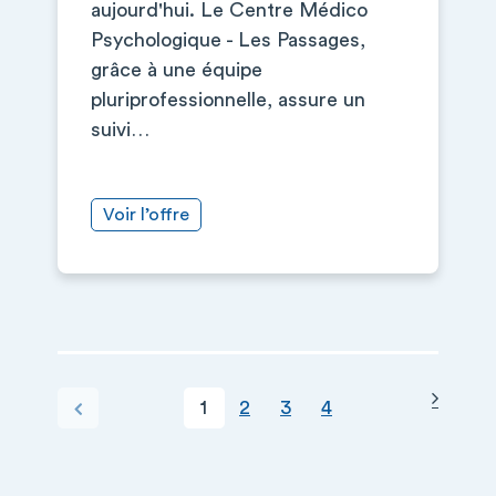
aujourd'hui. Le Centre Médico
Psychologique - Les Passages,
grâce à une équipe
pluriprofessionnelle, assure un
suivi…
Voir l’offre
Page s
PAGINATION
Page courante
Page
Page
Page
Page précédente
1
2
3
4
+