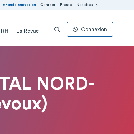
#FondsInnovation
Contact
Presse
Nos sites
Connexion
 RH
La Revue
RECHERCHER
PITAL NORD-
voux)