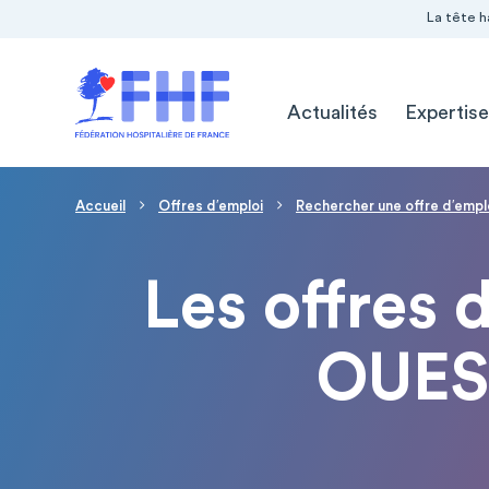
Navigation Pré-entête
Panneau de gestion des cookies
La tête h
Navigation principale
Actualités
Expertise
Fil d'Ariane
Accueil
Offres d′emploi
Rechercher une offre d′empl
Les offres
OUES