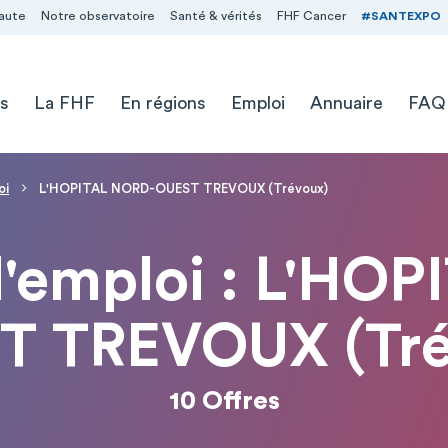
aute
Notre observatoire
Santé & vérités
FHF Cancer
#SANTEXPO
s
La FHF
En régions
Emploi
Annuaire
FAQ
oi
L'HOPITAL NORD-OUEST TREVOUX (Trévoux)
 d'emploi : L'HO
T TREVOUX (Tré
10 Offres