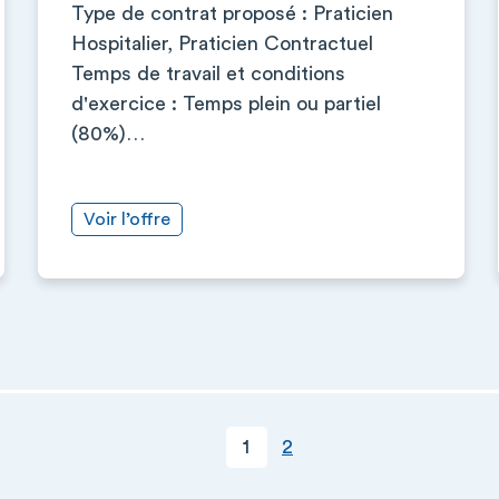
Type de contrat proposé : Praticien
Hospitalier, Praticien Contractuel
Temps de travail et conditions
d'exercice : Temps plein ou partiel
(80%)…
Voir l’offre
Page courante
Page
1
2