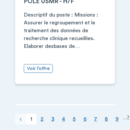
POLE USMR - H/F
Descriptif du poste : Missions :
Assurer le regroupement et le
traitement des données de
recherche clinique recueillies.
Elaborer desbases de…
Voir l’offre
PAGINATION
…
Page courante
Page
Page
Page
Page
Page
Page
Page
Page
Page précédente
1
2
3
4
5
6
7
8
9