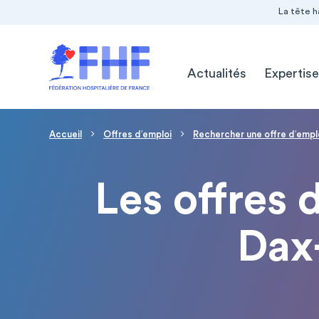
Navigation Pré-entête
Panneau de gestion des cookies
La tête h
Navigation principale
Actualités
Expertise
Fil d'Ariane
Accueil
Offres d′emploi
Rechercher une offre d′empl
Les offres 
Dax