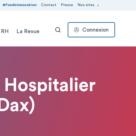
#FondsInnovation
Contact
Presse
Nos sites
Connexion
 RH
La Revue
RECHERCHER
 Hospitalier
Dax)