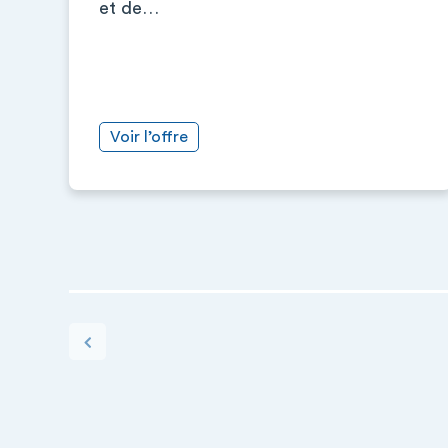
et de…
Voir l’offre
PAGINATION
Page précédente
+
−