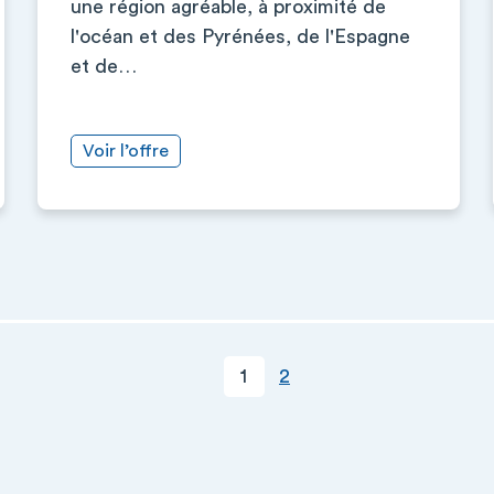
une région agréable, à proximité de
l'océan et des Pyrénées, de l'Espagne
et de…
Voir l’offre
Page courante
Page
1
2