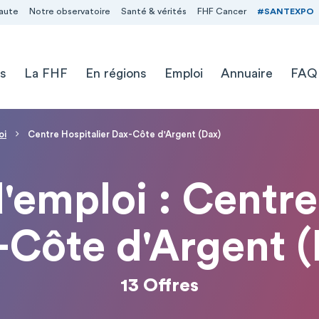
aute
Notre observatoire
Santé & vérités
FHF Cancer
#SANTEXPO
s
La FHF
En régions
Emploi
Annuaire
FAQ
oi
Centre Hospitalier Dax-Côte d'Argent (Dax)
d'emploi : Centre
-Côte d'Argent (
13 Offres