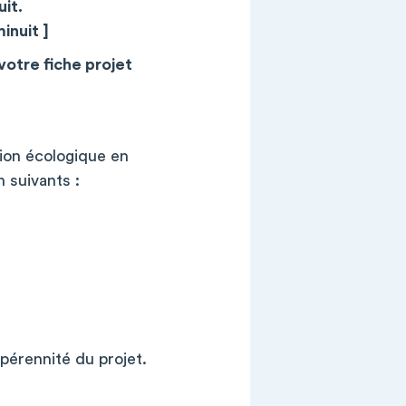
it.
inuit ]
votre fiche projet
ion écologique en
n suivants :
 pérennité du projet.