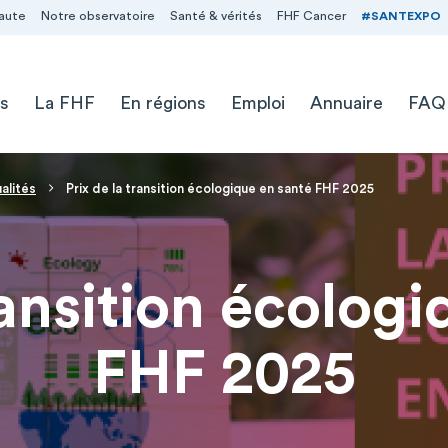
aute
Notre observatoire
Santé & vérités
FHF Cancer
#SANTEXPO
s
La FHF
En régions
Emploi
Annuaire
FAQ
alités
Prix de la transition écologique en santé FHF 2025
ransition écolog
FHF 2025