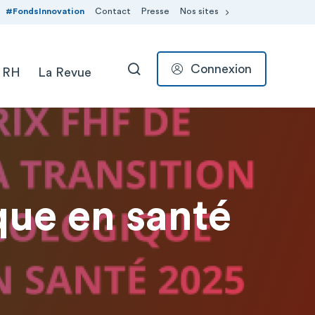
#FondsInnovation
Contact
Presse
Nos sites
Connexion
 RH
La Revue
RECHERCHER
ique en santé