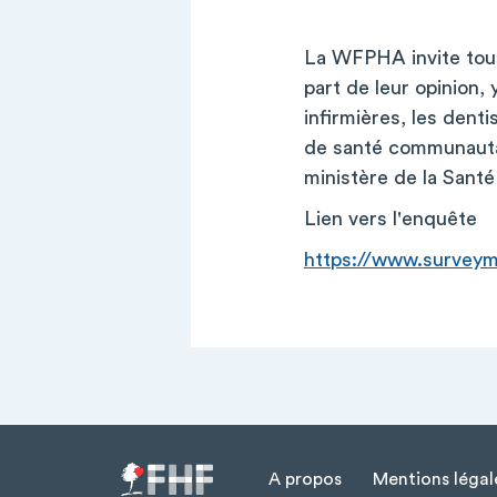
La WFPHA invite tous
part de leur opinion,
infirmières, les dent
de santé communautaire
ministère de la Sant
Lien vers l'enquête
https://www.surveym
A propos
Mentions légal
Menu Pied de page