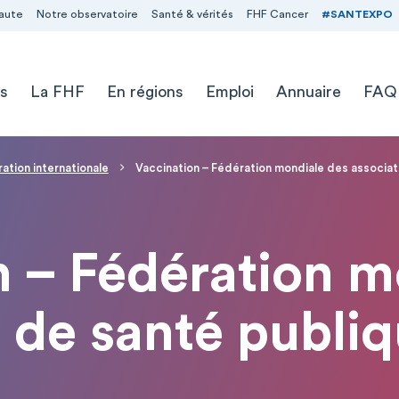
aute
Notre observatoire
Santé & vérités
FHF Cancer
#SANTEXPO
s
La FHF
En régions
Emploi
Annuaire
FAQ
ation internationale
Vaccination – Fédération mondiale des associat
n – Fédération m
 de santé publi