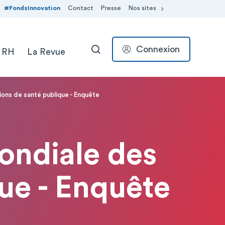
#FondsInnovation
Contact
Presse
Nos sites
Connexion
 RH
La Revue
RECHERCHER
ions de santé publique - Enquête
ondiale des
que - Enquête