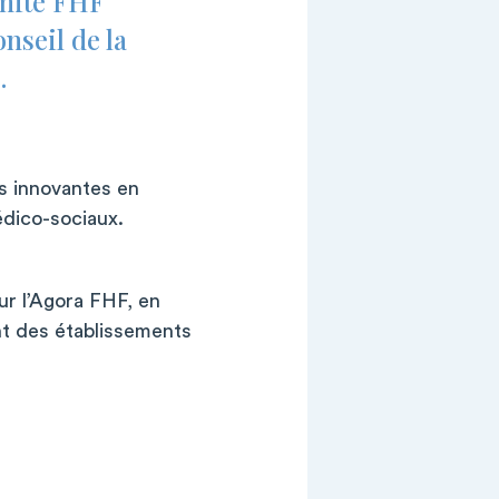
omité FHF
nseil de la
.
us innovantes en
édico-sociaux.
ur l’Agora FHF, en
nt des établissements