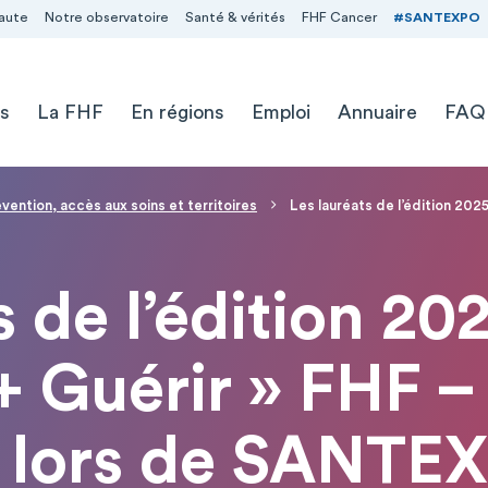
aute
Notre observatoire
Santé & vérités
FHF Cancer
#SANTEXPO
s
La FHF
En régions
Emploi
Annuaire
FAQ
vention, accès aux soins et territoires
Les lauréats de l’édition 202
 de l’édition 20
 + Guérir » FHF 
s lors de SANTE