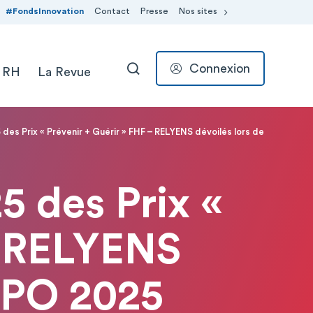
#FondsInnovation
Contact
Presse
Nos sites
Connexion
 RH
La Revue
RECHERCHER
5 des Prix « Prévenir + Guérir » FHF – RELYENS dévoilés lors de
25 des Prix «
– RELYENS
XPO 2025