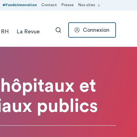
#FondsInnovation
Contact
Presse
Nos sites
Connexion
 RH
La Revue
RECHERCHER
 hôpitaux et
aux publics