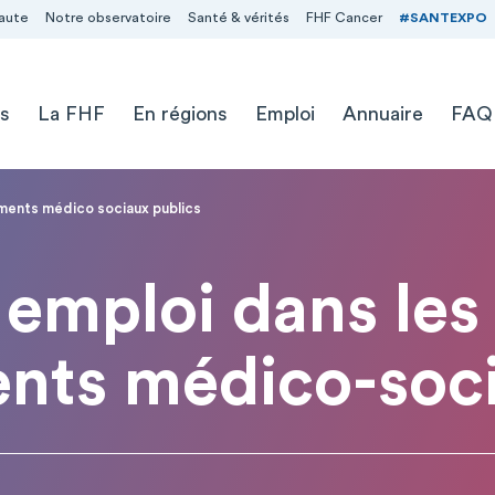
aute
Notre observatoire
Santé & vérités
FHF Cancer
#SANTEXPO
s
La FHF
En régions
Emploi
Annuaire
FAQ
ements médico sociaux publics
emploi dans les
ents médico-soci