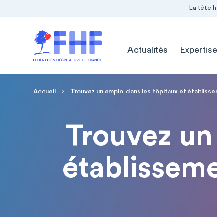
Navigation Pré-entête
Panneau de gestion des cookies
La tête h
Navigation principale
Actualités
Expertise
Page d'accueil
Fil d'Ariane
Accueil
Trouvez un emploi dans les hôpitaux et établiss
Trouvez un 
établissem