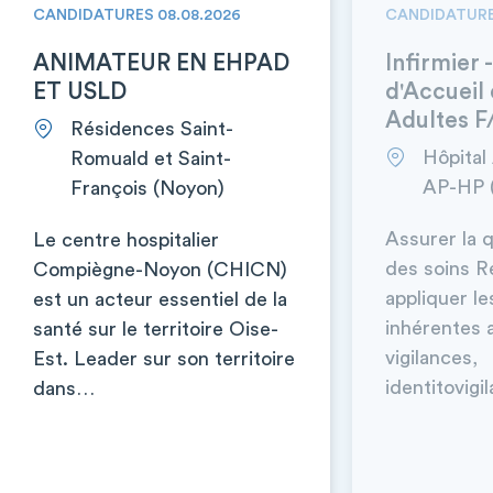
CANDIDATURES 08.08.2026
CANDIDATURE
ANIMATEUR EN EHPAD
Infirmier 
ET USLD
d'Accueil
Adultes F
Résidences Saint-
Hôpital
Romuald et Saint-
AP-HP 
François (Noyon)
Assurer la q
Le centre hospitalier
des soins R
Compiègne-Noyon (CHICN)
appliquer l
est un acteur essentiel de la
inhérentes 
santé sur le territoire Oise-
vigilances,
Est. Leader sur son territoire
identitovig
dans…