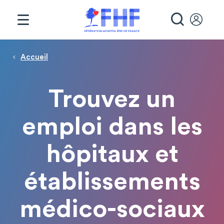
Panneau de gestion des cookies
RECHE
Page d'accueil
Fil d'Ariane
Accueil
Trouvez un
emploi dans les
hôpitaux et
établissements
médico-sociaux