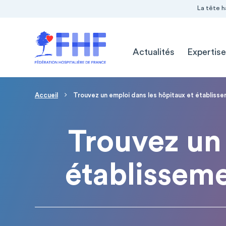
Navigation Pré-entête
Panneau de gestion des cookies
La tête h
Navigation principale
Actualités
Expertise
Page d'accueil
Fil d'Ariane
Accueil
Trouvez un emploi dans les hôpitaux et établiss
Trouvez un 
établissem