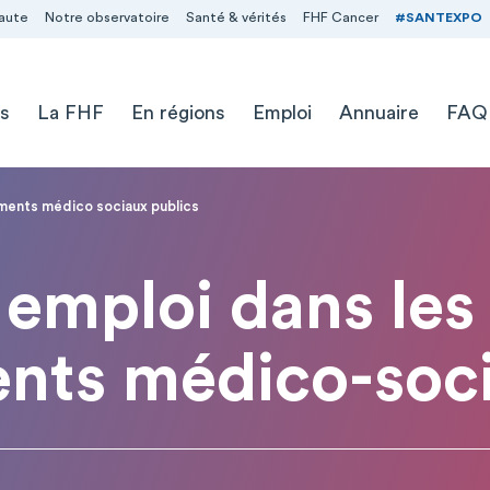
aute
Notre observatoire
Santé & vérités
FHF Cancer
#SANTEXPO
s
La FHF
En régions
Emploi
Annuaire
FAQ
ements médico sociaux publics
emploi dans les
ents médico-soci