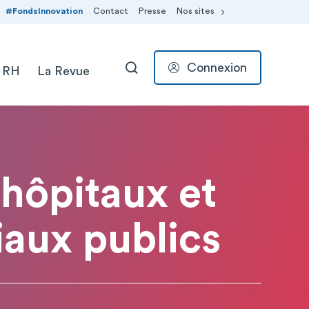
#FondsInnovation
Contact
Presse
Nos sites
Connexion
 RH
La Revue
RECHERCHER
 hôpitaux et
aux publics