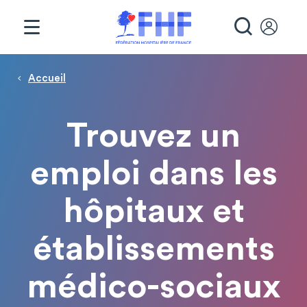
Panneau de gestion des cookies
RECHE
Page d'accueil
Fil d'Ariane
Accueil
Trouvez un
emploi dans les
hôpitaux et
établissements
médico-sociaux