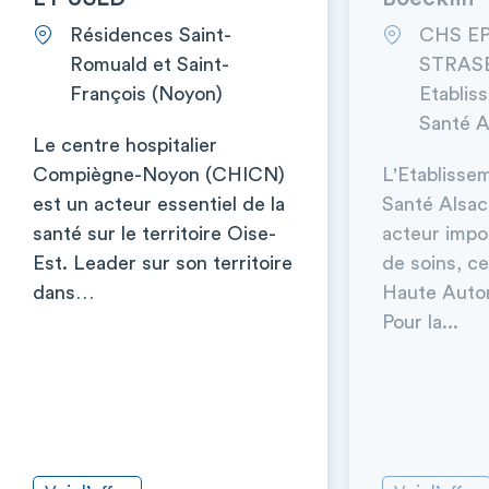
Résidences Saint-
CHS E
Romuald et Saint-
STRAS
François (Noyon)
Etablis
Santé A
Le centre hospitalier
Compiègne-Noyon (CHICN)
L'Etablisse
est un acteur essentiel de la
Santé Alsac
santé sur le territoire Oise-
acteur impor
Est. Leader sur son territoire
de soins, cer
dans…
Haute Autor
Pour la...