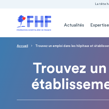
Navigation Pré-entête
Panneau de gestion des cookies
La tête h
Navigation principale
Actualités
Expertise
Page d'accueil
Fil d'Ariane
Accueil
Trouvez un emploi dans les hôpitaux et établiss
Trouvez un 
établissem