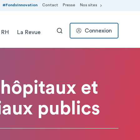
#FondsInnovation
Contact
Presse
Nos sites
Connexion
 RH
La Revue
RECHERCHER
 hôpitaux et
aux publics