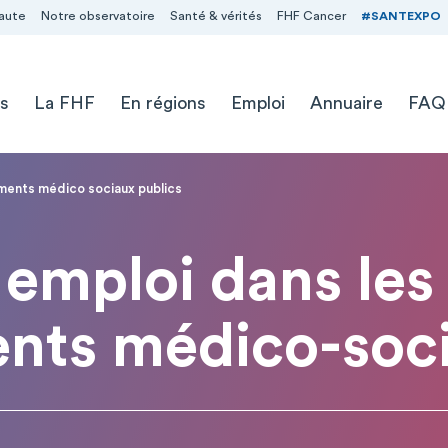
aute
Notre observatoire
Santé & vérités
FHF Cancer
#SANTEXPO
s
La FHF
En régions
Emploi
Annuaire
FAQ
ements médico sociaux publics
emploi dans les
ents médico-soci