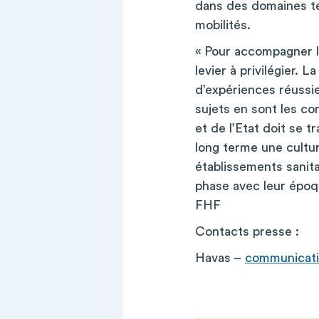
dans des domaines tel
mobilités.
« Pour accompagner le
levier à privilégier. 
d’expériences réussie
sujets en sont les co
et de l’Etat doit se 
long terme une cultu
établissements sanit
phase avec leur époqu
FHF
Contacts presse :
Havas –
communicat