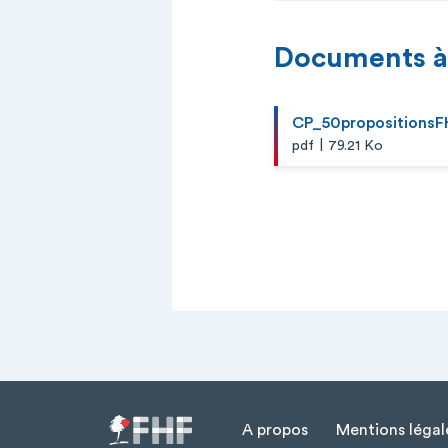
Documents à
CP_50propositions
|
pdf
79.21 Ko
A propos
Mentions légal
Menu Pied de page