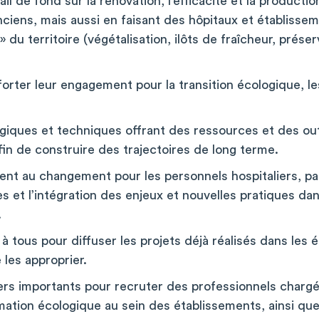
il de fond sur la rénovation, l’efficacité et la product
nciens, mais aussi en faisant des hôpitaux et établiss
du territoire (végétalisation, ilôts de fraîcheur, préser
orter leur engagement pour la transition écologique, l
giques et techniques offrant des ressources et des out
fin de construire des trajectoires de long terme.
t au changement pour les personnels hospitaliers, pa
s et l’intégration des enjeux et nouvelles pratiques da
.
 à tous pour diffuser les projets déjà réalisés dans les 
les approprier.
iers importants pour recruter des professionnels charg
mation écologique au sein des établissements, ainsi qu