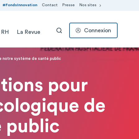
#FondsInnovation
Contact
Presse
Nos sites
Connexion
 RH
La Revue
RECHERCHER
e notre système de santé public
tions pour
cologique de
 public