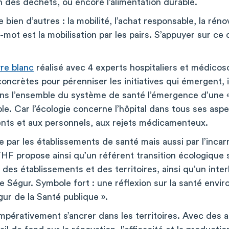
ion des déchets, ou encore l’alimentation durable.
bien d’autres : la mobilité, l’achat responsable, la rén
mot est la mobilisation par les pairs. S’appuyer sur ce 
vre blanc
réalisé avec 4 experts hospitaliers et médicos
concrètes pour pérenniser les initiatives qui émergent,
ans l’ensemble du système de santé l’émergence d’une «
e. Car l’écologie concerne l’hôpital dans tous ses asp
ients et aux personnels, aux rejets médicamenteux.
e par les établissements de santé mais aussi par l’inca
 FHF propose ainsi qu’un référent transition écologiqu
es établissements et des territoires, ainsi qu’un inte
de Ségur. Symbole fort : une réflexion sur la santé envi
gur de la Santé publique ».
impérativement s’ancrer dans les territoires. Avec des 