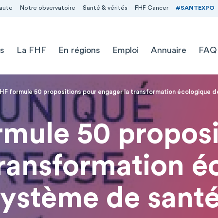
aute
Notre observatoire
Santé & vérités
FHF Cancer
#SANTEXPO
s
La FHF
En régions
Emploi
Annuaire
FAQ
HF formule 50 propositions pour engager la transformation écologique d
rmule 50 proposi
transformation é
système de santé