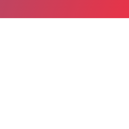
Date de publication : 22 Juillet 2020
Partager
Imprimer
La Fédération hospitalière de France se satisfait
particulièrement de voir annoncées 4 mesures
qui sont des combats de longue date. La remise
à plat du budget national dédié à la santé,
l’ONDAM, promise à l’horizon 2022, doit
permettre de passer d’une logique comptable à
un outil stratégique fondé sur la médicalisation,