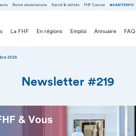
aute
Notre observatoire
Santé & vérités
FHF Cancer
#SANTEXPO
s
La FHF
En régions
Emploi
Annuaire
FAQ
mbre 2025
Newsletter #219