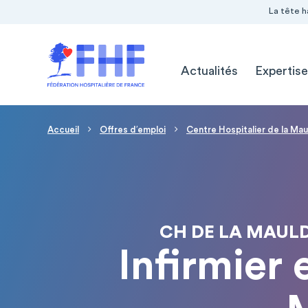
Navigation Pré-entête
Panneau de gestion des cookies
La tête h
Navigation principale
Actualités
Expertise
Fil d'Ariane
Accueil
Offres d′emploi
Centre Hospitalier de la Ma
CH DE LA MAULD
Infirmier