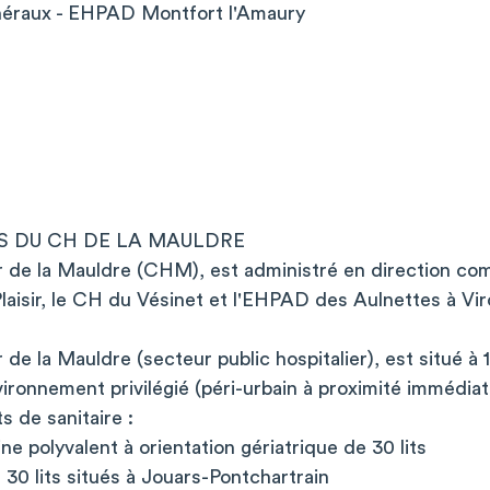
énéraux - EHPAD Montfort l'Amaury
S DU CH DE LA MAULDRE
r de la Mauldre (CHM), est administré en direction c
Plaisir, le CH du Vésinet et l'EHPAD des Aulnettes à Viro
 de la Mauldre (secteur public hospitalier), est situé à 
vironnement privilégié (péri-urbain à proximité immédia
s de sanitaire :
e polyvalent à orientation gériatrique de 30 lits
30 lits situés à Jouars-Pontchartrain