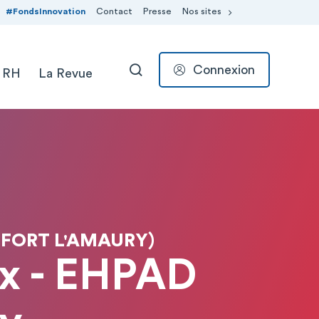
#FondsInnovation
Contact
Presse
Nos sites
Connexion
 RH
La Revue
RECHERCHER
TFORT L'AMAURY)
ux - EHPAD