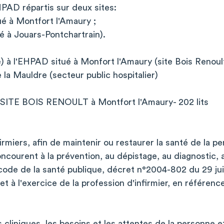
HPAD répartis sur deux sites:
ué à Montfort l'Amaury ;
é à Jouars-Pontchartrain).
e) à l'EHPAD situé à Monfort l'Amaury (site Bois Renoult
 la Mauldre (secteur public hospitalier)
ITE BOIS RENOULT à Montfort l'Amaury- 202 lits
firmiers, afin de maintenir ou restaurer la santé de la p
ncourent à la prévention, au dépistage, au diagnostic, a
ode de la santé publique, décret n°2004-802 du 29 juil
t à l'exercice de la profession d'infirmier, en référence à
:
s cliniques, les besoins et les attentes de la personne 