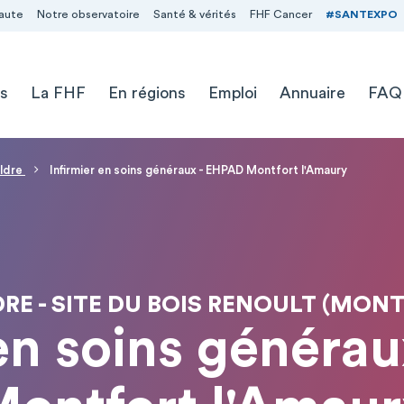
aute
Notre observatoire
Santé & vérités
FHF Cancer
#SANTEXPO
s
La FHF
En régions
Emploi
Annuaire
FAQ
uldre
Infirmier en soins généraux - EHPAD Montfort l'Amaury
RE - SITE DU BOIS RENOULT (MON
 en soins généra