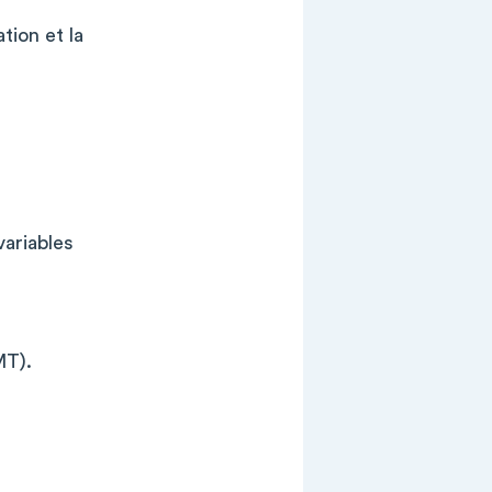
tion et la
variables
MT).