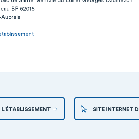
ublic de Santé Mentale du Loiret Georges Daumézon
teau BP 62016
-Aubrais
l’établissement
 L’ÉTABLISSEMENT
SITE INTERNET 