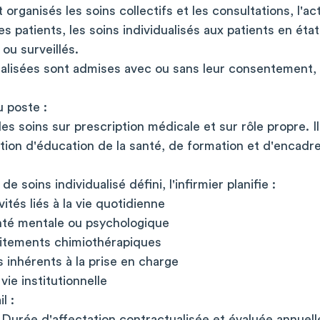
t organisés les soins collectifs et les consultations, l'act
es patients, les soins individualisés aux patients en état
ou surveillés.
lisées sont admises avec ou sans leur consentement, se
 poste :
es soins sur prescription médicale et sur rôle propre. Il
tion d'éducation de la santé, de formation et d'encadr
:
e soins individualisé défini, l'infirmier planifie :
ités liés à la vie quotidienne
anté mentale ou psychologique
raitements chimiothérapiques
 inhérents à la prise en charge
vie institutionnelle
l :
 Durée d'affectation contractualisée et évaluée annuel