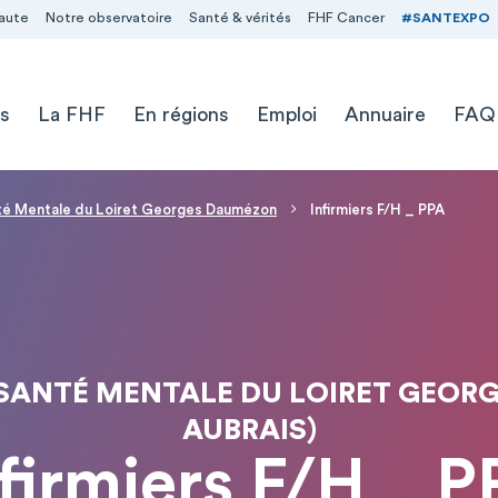
aute
Notre observatoire
Santé & vérités
FHF Cancer
#SANTEXPO
s
La FHF
En régions
Emploi
Annuaire
FAQ
nté Mentale du Loiret Georges Daumézon
Infirmiers F/H _ PPA
 SANTÉ MENTALE DU LOIRET GEORG
AUBRAIS)
firmiers F/H _ 