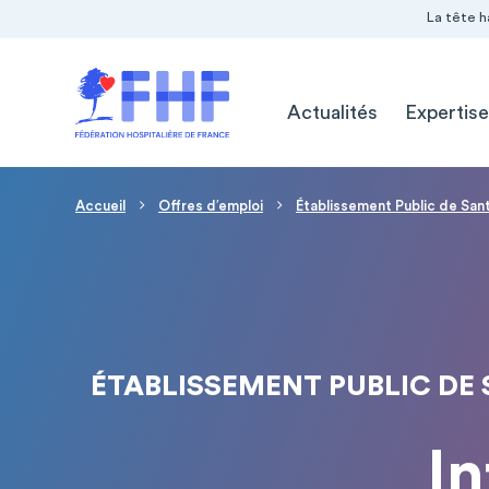
Navigation Pré-entête
Panneau de gestion des cookies
La tête h
Navigation principale
Actualités
Expertise
Fil d'Ariane
Accueil
Offres d′emploi
Établissement Public de Sa
ÉTABLISSEMENT PUBLIC DE
In