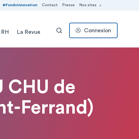
#FondsInnovation
Contact
Presse
Nos sites
Connexion
 RH
La Revue
RECHERCHER
HU CHU de
nt-Ferrand)