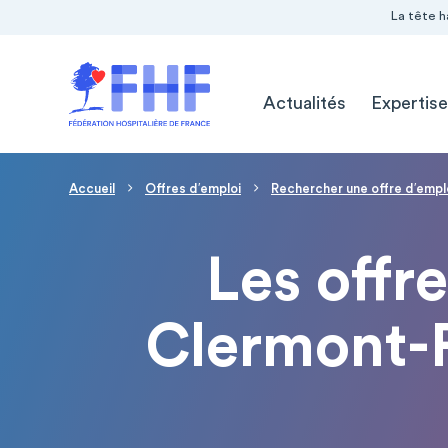
Navigation Pré-entête
Panneau de gestion des cookies
La tête h
Navigation principale
Actualités
Expertise
Fil d'Ariane
Accueil
Offres d′emploi
Rechercher une offre d′empl
Les offr
Clermont-F