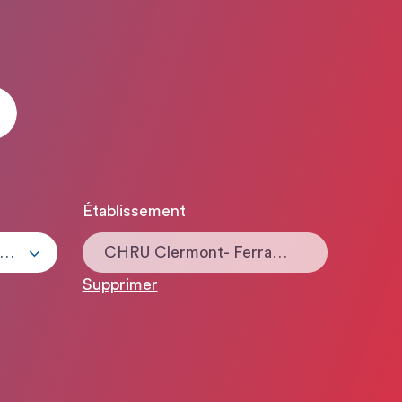
Établissement
ous les types de contrats
CHRU Clermont- Ferrand CHU Estaing
Supprimer