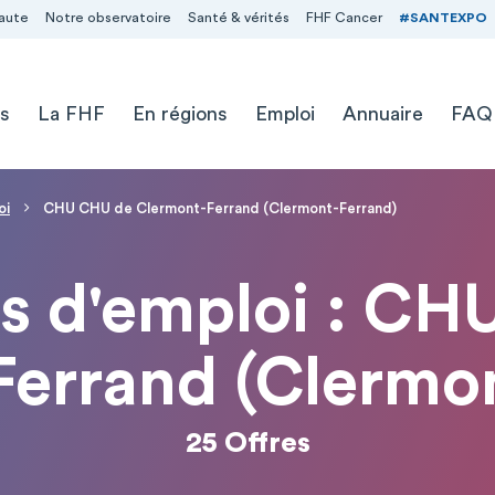
aute
Notre observatoire
Santé & vérités
FHF Cancer
#SANTEXPO
s
La FHF
En régions
Emploi
Annuaire
FAQ
oi
CHU CHU de Clermont-Ferrand (Clermont-Ferrand)
es d'emploi : C
errand (Clermo
25 Offres