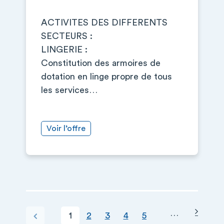
ACTIVITES DES DIFFERENTS
SECTEURS :
LINGERIE :
Constitution des armoires de
dotation en linge propre de tous
les services…
Voir l’offre
Page s
PAGINATION
…
Page courante
Page
Page
Page
Page
Page précédente
1
2
3
4
5