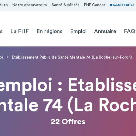
aute
Notre observatoire
Santé & vérités
FHF Cancer
#SANTEXPO
s
La FHF
En régions
Emploi
Annuaire
FAQ
oi
Etablissement Public de Santé Mentale 74 (La Roche-sur-Foron)
'emploi : Etablis
tale 74 (La Roc
22 Offres