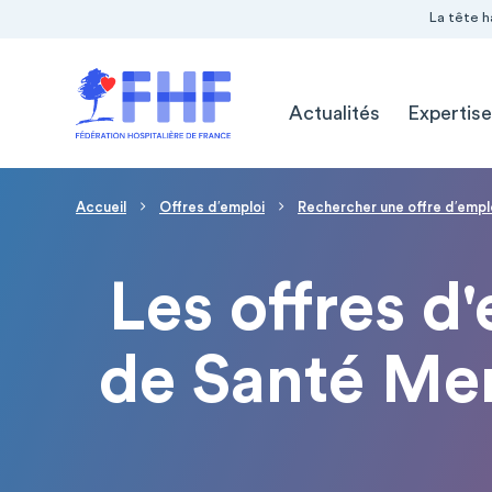
Navigation Pré-entête
Panneau de gestion des cookies
La tête h
Navigation principale
Actualités
Expertise
Fil d'Ariane
Accueil
Offres d′emploi
Rechercher une offre d′empl
Les offres d
de Santé Men