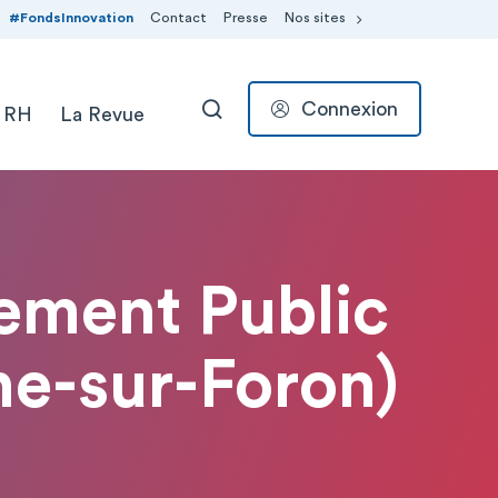
#FondsInnovation
Contact
Presse
Nos sites
Connexion
 RH
La Revue
RECHERCHER
sement Public
he-sur-Foron)