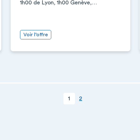
1h00 de Lyon, 1h00 Genève,…
Voir l’offre
Page courante
Page
1
2