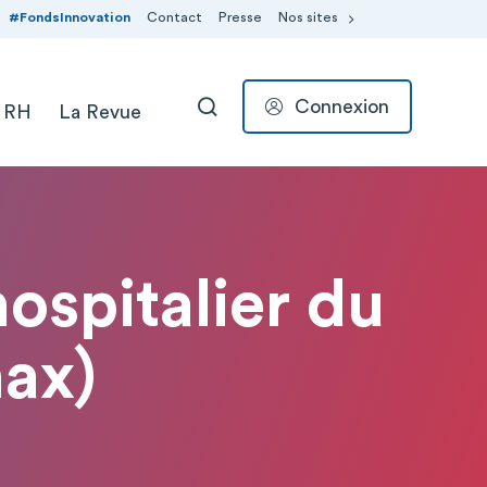
#FondsInnovation
Contact
Presse
Nos sites
Connexion
 RH
La Revue
RECHERCHER
hospitalier du
ax)