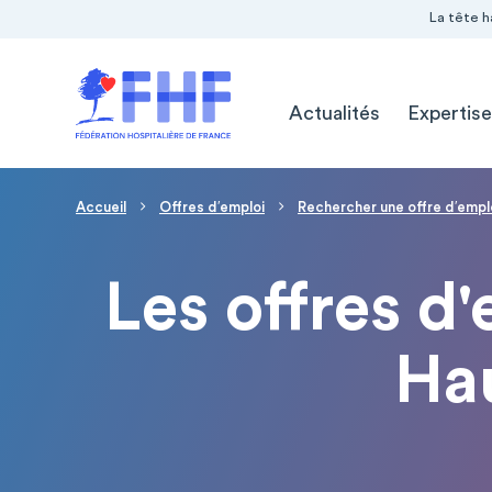
Navigation Pré-entête
Panneau de gestion des cookies
La tête h
Navigation principale
Actualités
Expertise
Fil d'Ariane
Accueil
Offres d′emploi
Rechercher une offre d′empl
Les offres d'
Ha