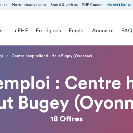
aute
Notre observatoire
Santé & vérités
FHF Cancer
#SANTEXPO
s
La FHF
En régions
Emploi
Annuaire
FAQ
oi
Centre hospitalier du Haut Bugey (Oyonnax)
emploi : Centre 
ut Bugey (Oyonn
18 Offres