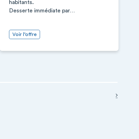
habitants.
Desserte immédiate par…
Voir l’offre
Page sui