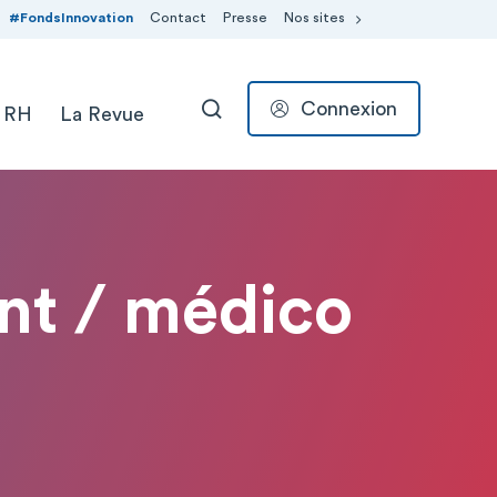
#FondsInnovation
Contact
Presse
Nos sites
Connexion
 RH
La Revue
RECHERCHER
ant / médico