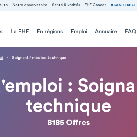
aute
Notre observatoire
Santé & vérités
FHF Cancer
#SANTEXPO
s
La FHF
En régions
Emploi
Annuaire
FAQ
oi
Soignant / médico technique
d'emploi : Soign
technique
8185 Offres