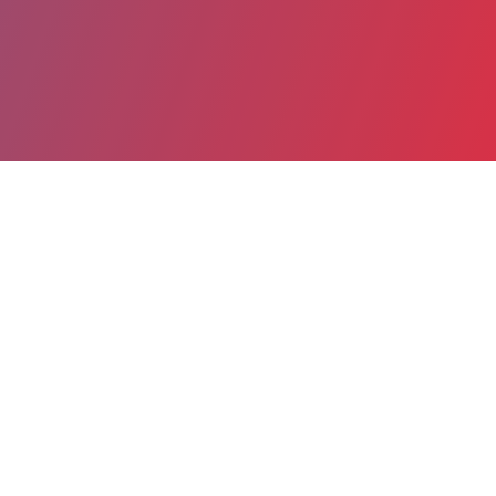
Date de publication : 9 Septembre 2020
Partager
Imprimer
Vous trouverez ci-joint :
le protocole d’accord relatif aux personnels
médicaux « Refonder le service public