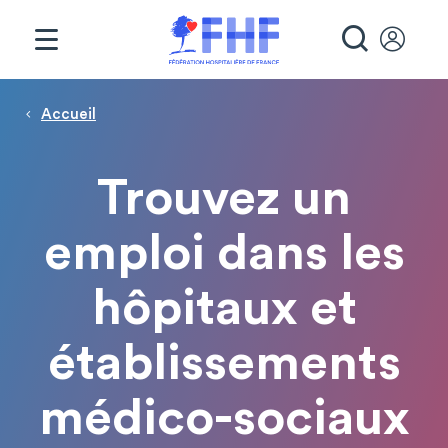
Panneau de gestion des cookies
RECHE
Page d'accueil
Fil d'Ariane
Accueil
Trouvez un
emploi dans les
hôpitaux et
établissements
médico-sociaux