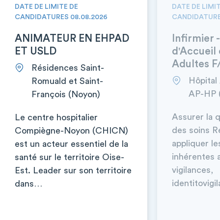
DATE DE LIMITE DE
DATE DE LIMI
CANDIDATURES 08.08.2026
CANDIDATURE
ANIMATEUR EN EHPAD
Infirmier 
ET USLD
d'Accueil
Adultes F
Résidences Saint-
Hôpital
Romuald et Saint-
AP-HP 
François (Noyon)
Assurer la q
Le centre hospitalier
des soins R
Compiègne-Noyon (CHICN)
appliquer l
est un acteur essentiel de la
inhérentes 
santé sur le territoire Oise-
vigilances,
Est. Leader sur son territoire
identitovig
dans…