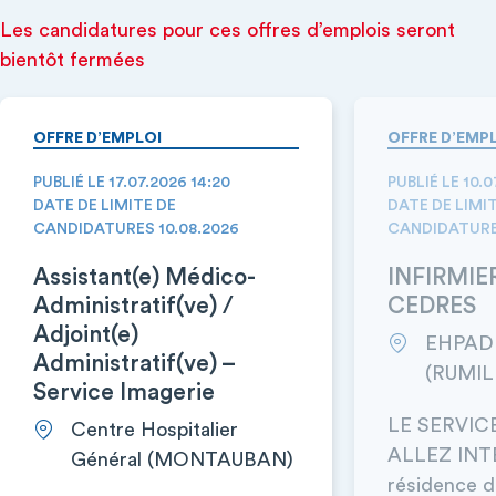
Les candidatures pour ces offres d’emplois seront
bientôt fermées
OFFRE D’EMPLOI
OFFRE D’EMP
PUBLIÉ LE 17.07.2026 14:20
PUBLIÉ LE 10.0
DATE DE LIMITE DE
DATE DE LIMI
CANDIDATURES 10.08.2026
CANDIDATURES
Assistant(e) Médico-
INFIRMIER
Administratif(ve) /
CEDRES
Adjoint(e)
EHPAD 
Administratif(ve) –
(RUMIL
Service Imagerie
LE SERVIC
Centre Hospitalier
ALLEZ INT
Général (MONTAUBAN)
résidence 