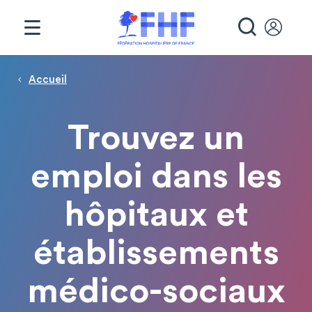
Panneau de gestion des cookies
RECHE
Page d'accueil
Fil d'Ariane
Accueil
Trouvez un
emploi dans les
hôpitaux et
établissements
médico-sociaux