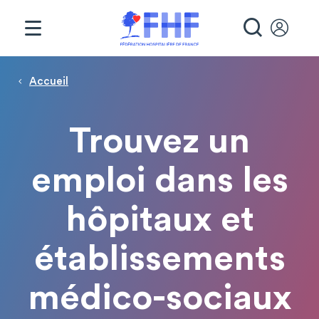
Panneau de gestion des cookies
RECHE
Page d'accueil
Fil d'Ariane
Accueil
Trouvez un
emploi dans les
hôpitaux et
établissements
médico-sociaux