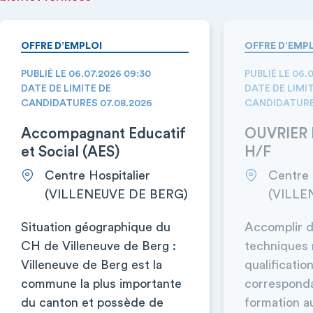
OFFRE D’EMPLOI
OFFRE D’EMP
PUBLIÉ LE 06.07.2026 09:30
PUBLIÉ LE 06.
DATE DE LIMITE DE
DATE DE LIMI
CANDIDATURES 07.08.2026
CANDIDATURE
Accompagnant Educatif
OUVRIER 
et Social (AES)
H/F
Centre Hospitalier
Centre 
(VILLENEUVE DE BERG)
(VILLE
Situation géographique du
Accomplir d
CH de Villeneuve de Berg :
techniques 
Villeneuve de Berg est la
qualificatio
commune la plus importante
corresponda
du canton et possède de
formation a