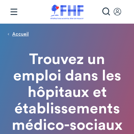
Panneau de gestion des cookies
RECHE
Page d'accueil
Fil d'Ariane
Accueil
Trouvez un
emploi dans les
hôpitaux et
établissements
médico-sociaux