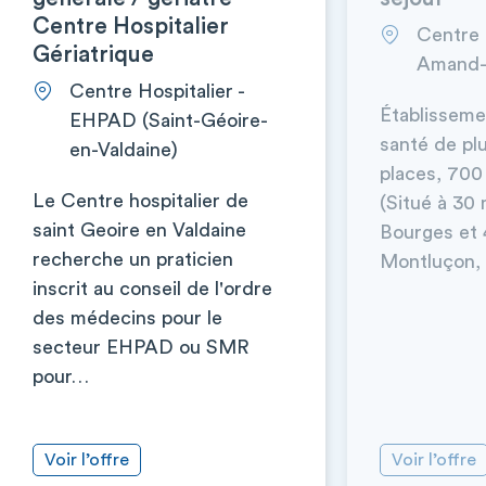
Centre Hospitalier
Centre h
Gériatrique
Amand-
Centre Hospitalier -
Établisseme
EHPAD (Saint-Géoire-
santé de plu
en-Valdaine)
places, 700
Le Centre hospitalier de
(Situé à 30
saint Geoire en Valdaine
Bourges et 
recherche un praticien
Montluçon, 
inscrit au conseil de l'ordre
des médecins pour le
secteur EHPAD ou SMR
pour…
Voir l’offre
Voir l’offre