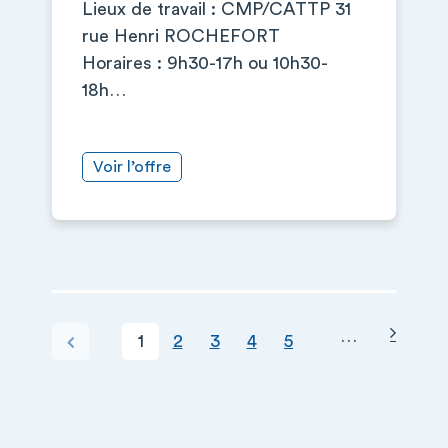
Lieux de travail : CMP/CATTP 31
rue Henri ROCHEFORT
Horaires : 9h30-17h ou 10h30-
18h…
Voir l’offre
Page s
PAGINATION
…
Page courante
Page
Page
Page
Page
Page précédente
1
2
3
4
5
+
−