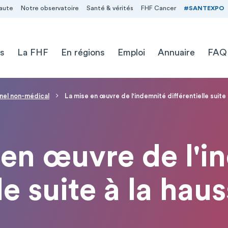
aute
Notre observatoire
Santé & vérités
FHF Cancer
#SANTEXPO
s
La FHF
En régions
Emploi
Annuaire
FAQ
nel non-médical
La mise en œuvre de l'indemnité différentielle suite
 en œuvre de l'i
lle suite à la ha