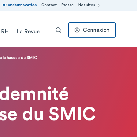
#FondsInnovation
Contact
Presse
Nos sites
Connexion
 RH
La Revue
RECHERCHER
 à la hausse du SMIC
ndemnité
usse du SMIC