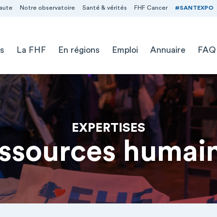
aute
Notre observatoire
Santé & vérités
FHF Cancer
#SANTEXPO
s
La FHF
En régions
Emploi
Annuaire
FAQ
EXPERTISES
ssources humai