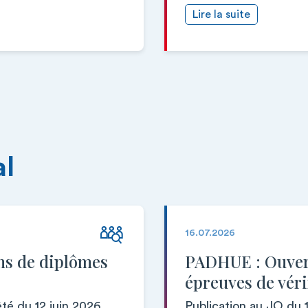
Lire la suite
al
16.07.2026
ns de diplômes
PADHUE : Ouvert
épreuves de vér
êté du 12 juin 2026
Publication au JO du 1