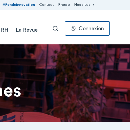
#FondsInnovation
Contact
Presse
Nos sites
Connexion
 RH
La Revue
RECHERCHER
nes