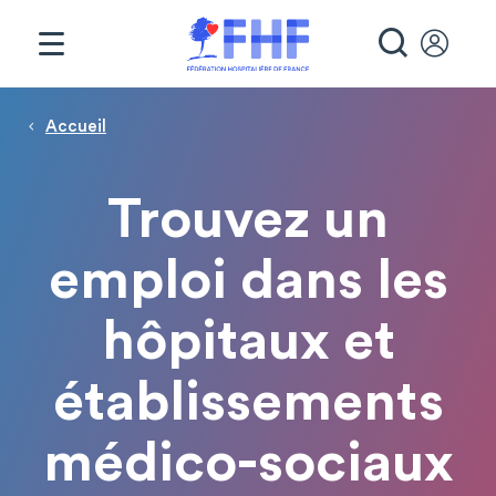
Panneau de gestion des cookies
RECHE
Page d'accueil
Fil d'Ariane
Accueil
Trouvez un
emploi dans les
hôpitaux et
établissements
médico-sociaux