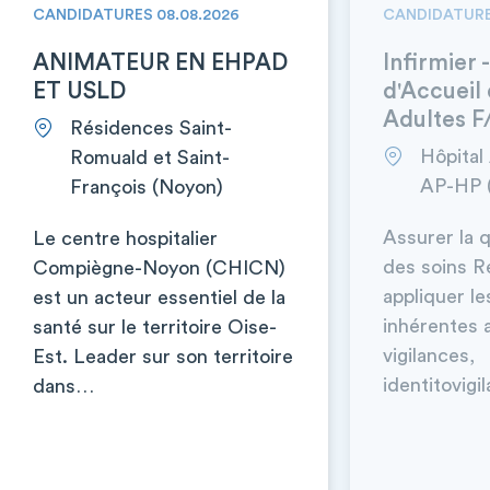
CANDIDATURES 08.08.2026
CANDIDATURE
ANIMATEUR EN EHPAD
Infirmier 
ET USLD
d'Accueil
Adultes F
Résidences Saint-
Hôpital
Romuald et Saint-
AP-HP 
François (Noyon)
Assurer la q
Le centre hospitalier
des soins R
Compiègne-Noyon (CHICN)
appliquer l
est un acteur essentiel de la
inhérentes 
santé sur le territoire Oise-
vigilances,
Est. Leader sur son territoire
identitovig
dans…