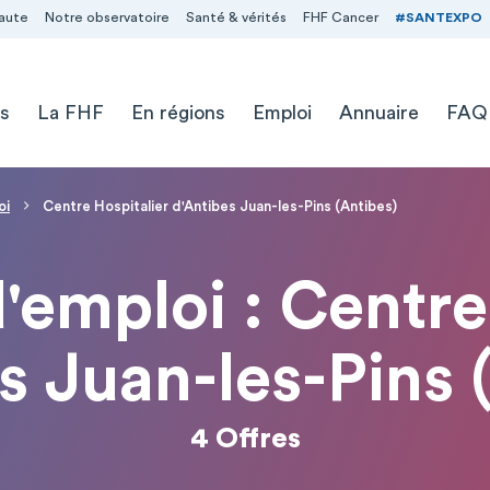
aute
Notre observatoire
Santé & vérités
FHF Cancer
#SANTEXPO
s
La FHF
En régions
Emploi
Annuaire
FAQ
oi
Centre Hospitalier d'Antibes Juan-les-Pins (Antibes)
d'emploi : Centre
s Juan-les-Pins 
4 Offres