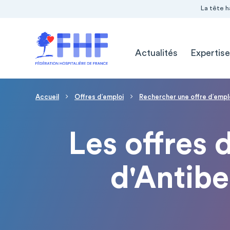
Navigation Pré-entête
Panneau de gestion des cookies
La tête h
Navigation principale
Actualités
Expertise
Fil d'Ariane
Accueil
Offres d′emploi
Rechercher une offre d′empl
Les offres 
d'Antibe