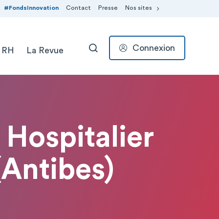
#FondsInnovation
Contact
Presse
Nos sites
Connexion
 RH
La Revue
RECHERCHER
 Hospitalier
(Antibes)