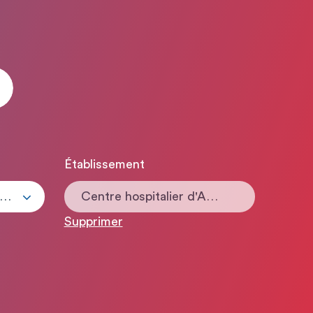
Établissement
ous les types de contrats
Centre hospitalier d'Antibes Juan-les-Pins
Supprimer