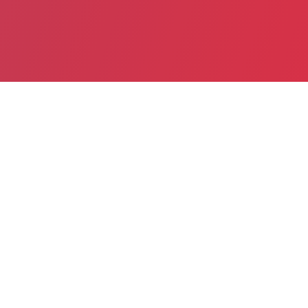
Date de publication : 13 Janvier 2026 (Mis à jour le 8 Juin
2026)
Partager
Imprimer
Publication au JO du 31 décembre
2025 de la loi n° 2025-1403 du 30
décembre 2025 de financement de la