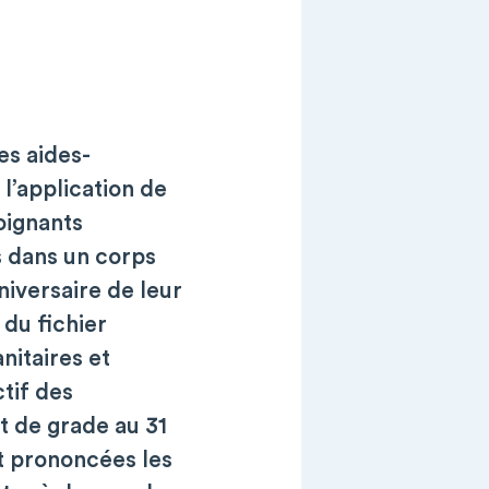
es aides-
 l’application de
soignants
s dans un corps
niversaire de leur
 du fichier
nitaires et
ctif des
t de grade au 31
t prononcées les