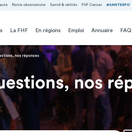
aute
Notre observatoire
Santé & vérités
FHF Cancer
#SANTEXPO
s
La FHF
En régions
Emploi
Annuaire
FAQ
estions, nos réponses
uestions, nos ré