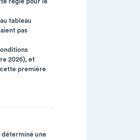
te règle pour le
 au tableau
aient pas
conditions
re 2026), et
 cette première
a déterminé une