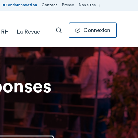
#FondsInnovation
Contact
Presse
Nos sites
Connexion
 RH
La Revue
RECHERCHER
ponses